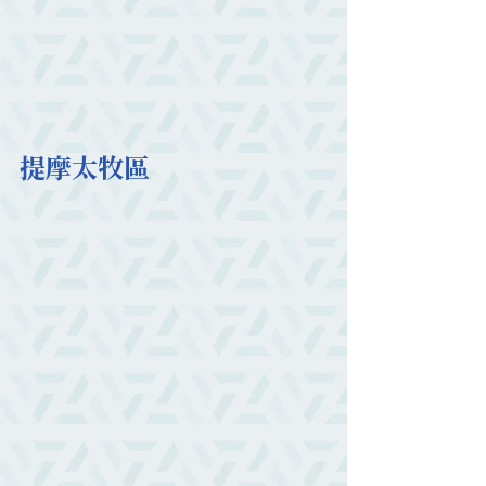
提摩太牧區