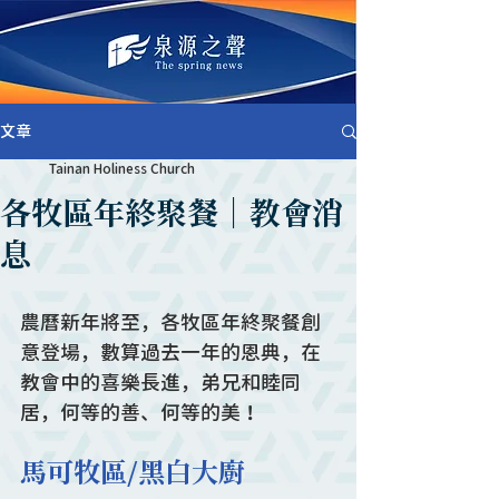
文章
Tainan Holiness Church
各牧區年終聚餐｜教會消
息
農曆新年將至，各牧區年終聚餐創
意登場，數算過去一年的恩典，在
教會中的喜樂長進，弟兄和睦同
居，何等的善、何等的美！
馬可牧區/黑白大廚