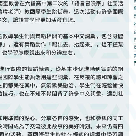
台南聖教會在六信高中第二次的「語言冒險家」社團活
鴻瑋老師）教國際學生跳街舞。這次活動有許多國際
中文，讓語言學習更加活潑有趣。
先教導學生們與舞蹈相關的基本中文詞彙，包含身體
膀」，還有舞蹈動作「踢出去、抬起來」，這不僅幫
，也學習怎麼說出來和分辨左右，
進行實際的舞蹈練習，從基本步伐進階到舞蹈的組
讓國際學生能夠活用這些詞彙、在反覆的聽和練習之
生們都樂在其中，氣氛歡樂融洽，學生們在輕鬆愉快
蹈技巧，也在不知不覺間背了許多中文詞彙，達到社
享用準備的點心、分享各自的感受，也和參與的同工
段時間成為了交流彼此故事的美好時刻。未來仍有四
同的活動，讓國際學生能夠在輕鬆的環境中學習語