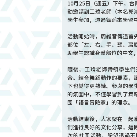
10月25日（週五）下午，
動邀請到工瑋老師（本名郭
學生參加，透過舞蹈來學習
活動開始時，周維音傳道首
部位「左、右、手、頭、肩
助學生認識身體部位的中文
隨後，工瑋老師帶領學生們
合。結合舞蹈動作的要素，
下也變得更熟練。參與的學
的氛圍中，不僅學習到了舞
團「語言冒險家」的理念。
活動結束後，大家聚在一起
們進行良好的文化分享，這
次的社團活動，盼望透過不