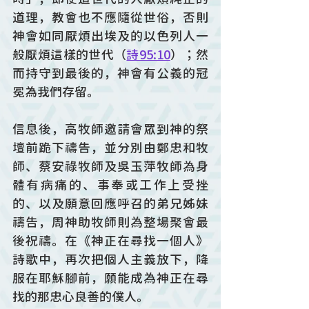
道理，教會也不應隨從世俗，否則
神會如同厭煩出埃及的以色列人一
般厭煩這樣的世代（
詩95:10
）；然
而持守到最後的，神會有公義的冠
冕為我們存留。
信息後，高牧師邀請會眾到神的祭
壇前跪下禱告，並分別由鄭忠和牧
師、蔡安祿牧師及吳玉萍牧師為身
體有病痛的、事奉或工作上受挫
的、以及願意回應呼召的弟兄姊妹
禱告，周神助牧師則為整場聚會最
後祝禱。在《神正在尋找一個人》
詩歌中，再次把個人主義放下，降
服在耶穌腳前，願能成為神正在尋
找的那忠心良善的僕人。