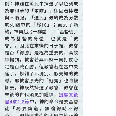
倒：神雖在萬民中揀選了以色列成
為耶和華的「軍隊」，卻因著悖逆
與不順服，「選民」最終成為分散
於列國中的「餘民」；而到了新
約，神興起另一群體——「基督徒」
成為基督的身體，也就是「教
會」，因此在末後的日子裡，教會
是否「得勝」是極為重要的，高牧
師提到，教會若與耶穌一同打仗必
定是百戰百勝，但教會若在當中失
落了，摻雜了耶洗別、假先知的教
導，那教會原先的「冠冕」也將被
挪去。神既然揀選了教會，教會在
末後的世代須更加謹慎，
提摩太後
書4章1-8節
中，神的命令是要基督
徒「務要傳道，無論得時不得
時」，即使這世代的人厭煩純正的