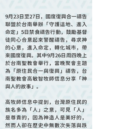
9月23日至27日，國度復興合一禱告
聯盟於台南舉辦「守護這地、進入
命定」5日禁食禱告行動，鼓勵基督
徒同心合意起來警醒禱告，尋求神
的心意，進入命定，轉化城市，帶
來國度復興。其中9月26日周四晚上
於台南聖教會舉行，當晚聚會主題
為「原住民合一與復興」禱告，台
南聖教會高敏智牧師信息分享「神
與人的故事」。
高牧師信息中提到，台灣原住民的
族名多為「人」之意，可見「人」
是尊貴的，因為神造人是美好的，
然而人卻在歷史中無數次失落與跌