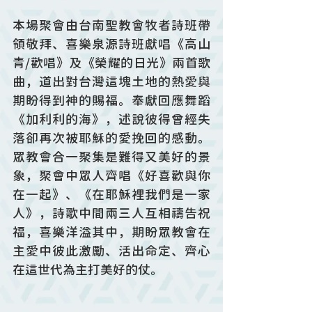
本場聚會由台南聖教會牧者詩班帶
領敬拜、喜樂泉源詩班獻唱《高山
青/歡唱》及《榮耀的日光》兩首歌
曲，道出對台灣這塊土地的熱愛與
期盼得到神的賜福。奉獻回應舞蹈
《加利利的海》，述說彼得曾經失
落卻再次被耶穌的愛挽回的感動。
眾教會合一聚集是難得又美好的景
象，聚會中眾人齊唱《好喜歡與你
在一起》、《在耶穌裡我們是一家
人》，詩歌中間兩三人互相禱告祝
福，喜樂洋溢其中，期盼眾教會在
主愛中彼此激勵、活出命定、齊心
在這世代為主打美好的仗。