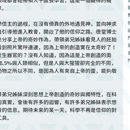
領域都曾經帶領大千區長學習，這是一個難得的機
享。
學信主的過程，在沒有倚靠的外地遇見神，並向神求
且引導他進入教會，開啟了他的信仰之路。唐堂博士
來分享上帝的奇妙作為，帶領弟兄姊妹看見人的胚胎
看到照片驚呼連連，因為上帝的創造實在太奇妙了！
產生器官的？沒有人知道，因為這是上帝創造的奧
8.5%與人類相似，但是人與大猩猩卻完全的不同，
動物之所以不同，是因為人有來自上帝的靈，能夠敬
導弟兄姊妹深刻思想上帝創造的奇妙與獨特性，在科
的真實，會後有許多的迴響，有許多弟兄姊妹表示想
貴的信息，期待未來的某一天，科學不再是信仰的對
工具。