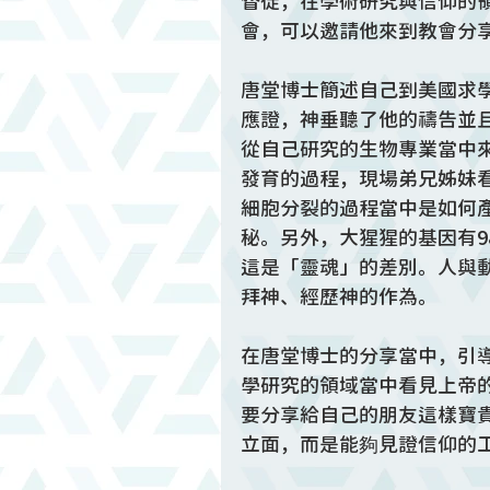
督徒，在學術研究與信仰的
會，可以邀請他來到教會分
唐堂博士簡述自己到美國求
應證，神垂聽了他的禱告並
從自己研究的生物專業當中
發育的過程，現場弟兄姊妹
細胞分裂的過程當中是如何
秘。另外，大猩猩的基因有9
這是「靈魂」的差別。人與
拜神、經歷神的作為。
在唐堂博士的分享當中，引
學研究的領域當中看見上帝
要分享給自己的朋友這樣寶
立面，而是能夠見證信仰的