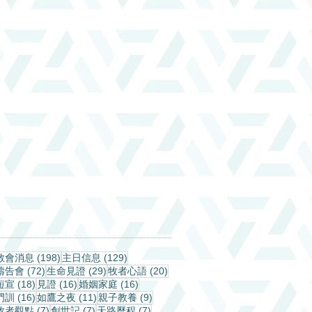
198 篇文章
129 篇文章
教會消息
(198)
主日信息
(129)
72 篇文章
29 篇文章
20 篇文章
禱告會
(72)
生命見證
(29)
牧者心語
(20)
18 篇文章
16 篇文章
16 篇文章
短宣
(18)
見證
(16)
婚姻家庭
(16)
16 篇文章
11 篇文章
9 篇文章
門訓
(16)
如鷹之夜
(11)
親子教養
(9)
7 篇文章
7 篇文章
7 篇文章
牧者觀點
(7)
創世記
(7)
天路歷程
(7)