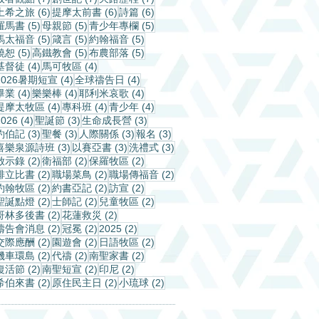
6 篇文章
6 篇文章
6 篇文章
土希之旅
(6)
提摩太前書
(6)
詩篇
(6)
5 篇文章
5 篇文章
5 篇文章
羅馬書
(5)
母親節
(5)
青少年專欄
(5)
5 篇文章
5 篇文章
5 篇文章
馬太福音
(5)
箴言
(5)
約翰福音
(5)
5 篇文章
5 篇文章
5 篇文章
饒恕
(5)
高鐵教會
(5)
布農部落
(5)
4 篇文章
4 篇文章
基督徒
(4)
馬可牧區
(4)
4 篇文章
4 篇文章
2026暑期短宣
(4)
全球禱告日
(4)
4 篇文章
4 篇文章
4 篇文章
畢業
(4)
樂樂棒
(4)
耶利米哀歌
(4)
4 篇文章
4 篇文章
4 篇文章
提摩太牧區
(4)
專科班
(4)
青少年
(4)
4 篇文章
3 篇文章
3 篇文章
2026
(4)
聖誕節
(3)
生命成長營
(3)
3 篇文章
3 篇文章
3 篇文章
3 篇文章
約伯記
(3)
聖餐
(3)
人際關係
(3)
報名
(3)
3 篇文章
3 篇文章
3 篇文章
喜樂泉源詩班
(3)
以賽亞書
(3)
洗禮式
(3)
2 篇文章
2 篇文章
2 篇文章
啟示錄
(2)
衛福部
(2)
保羅牧區
(2)
2 篇文章
2 篇文章
2 篇文章
腓立比書
(2)
職場菜鳥
(2)
職場傳福音
(2)
2 篇文章
2 篇文章
2 篇文章
約翰牧區
(2)
約書亞記
(2)
訪宣
(2)
2 篇文章
2 篇文章
2 篇文章
聖誕點燈
(2)
士師記
(2)
兒童牧區
(2)
2 篇文章
2 篇文章
哥林多後書
(2)
花蓮救災
(2)
2 篇文章
2 篇文章
2 篇文章
禱告會消息
(2)
冠冕
(2)
2025
(2)
2 篇文章
2 篇文章
2 篇文章
交際應酬
(2)
園遊會
(2)
日語牧區
(2)
2 篇文章
2 篇文章
2 篇文章
機車環島
(2)
代禱
(2)
南聖家書
(2)
2 篇文章
2 篇文章
2 篇文章
復活節
(2)
南聖短宣
(2)
印尼
(2)
2 篇文章
2 篇文章
2 篇文章
希伯來書
(2)
原住民主日
(2)
小琉球
(2)