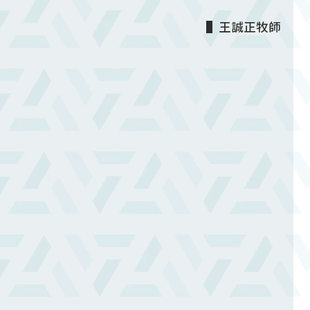
▌王誠正牧師