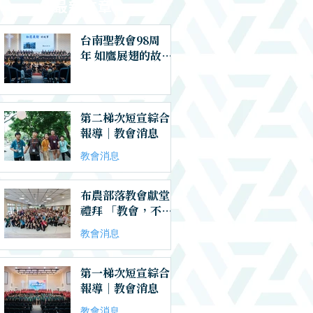
​最新文章
台南聖教會98周
年 如鷹展翅的故事
｜教會消息
第二梯次短宣綜合
報導｜教會消息
教會消息
布農部落教會獻堂
禮拜 「教會，不是
用世界的格局在建
教會消息
造，而是在這世代
有神的呼召」｜教
會消息
第一梯次短宣綜合
報導｜教會消息
教會消息