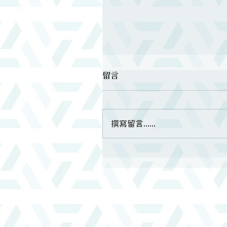
留言
撰寫留言......
第二梯次短宣綜合報導｜教