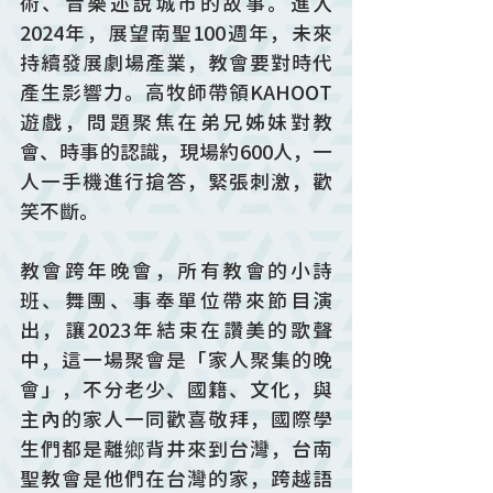
術、音樂述說城市的故事。進入
2024年，展望南聖100週年，未來
持續發展劇場產業，教會要對時代
產生影響力。高牧師帶領KAHOOT
遊戲，問題聚焦在弟兄姊妹對教
會、時事的認識，現場約600人，一
人一手機進行搶答，緊張刺激，歡
笑不斷。
教會跨年晚會，所有教會的小詩
班、舞團、事奉單位帶來節目演
出，讓2023年結束在讚美的歌聲
中，這一場聚會是「家人聚集的晚
會」，不分老少、國籍、文化，與
主內的家人一同歡喜敬拜，國際學
生們都是離鄉背井來到台灣，台南
聖教會是他們在台灣的家，跨越語