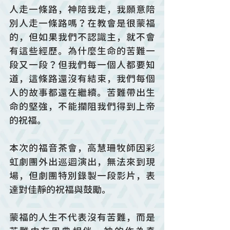
人走一條路，神陪我走，我願意陪
別人走一條路嗎？在教會是很蒙福
的，但如果我們不認識主，就不會
有這些經歷。為什麼生命的苦難一
段又一段？但我們每一個人都要知
道，這條路還沒有結束，我們每個
人的故事都還在繼續。苦難帶出生
命的堅強，不能攔阻我們得到上帝
的祝福。
本次的福音茶會，高慧珊牧師因彩
虹劇團外出巡迴演出，無法來到現
場，但劇團特別錄製一段影片，表
達對佳靜的祝福與鼓勵。
蒙福的人生不代表沒有苦難，而是