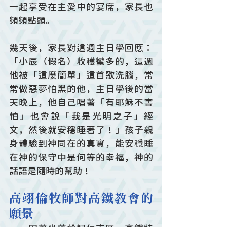
一起享受在主愛中的宴席，家長也
頻頻點頭。
幾天後，家長對這週主日學回應：
「小辰（假名）收穫蠻多的，這週
他被「這麼簡單」這首歌洗腦，常
常做惡夢怕黑的他，主日學後的當
天晚上，他自己唱著「有耶穌不害
怕」也會說「我是光明之子」經
文，然後就安穩睡著了！」孩子親
身體驗到神同在的真實，能安穩睡
在神的保守中是何等的幸福，神的
話語是隨時的幫助！
高翊倫牧師對高鐵教會的
願景