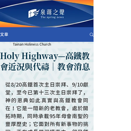
文章
Tainan Holiness Church
Holy Highway—高鐵教
會近況與代禱｜教會消息
從8/20高鐵首次主日崇拜、9/10獻
堂，至今已第十三次主日崇拜了，
神的恩典如此真實與高鐵教會同
在！它是一間新的老教會，處於開
拓時期，同時承載95年母會南聖的
豐厚歷史；它面對所有新事物的挑