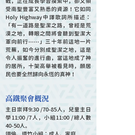
戰，正在成長學習摸索中，卻又領
受南聖豐富又熟悉的資源！它如同
Holy Highway中譯歌詞所描述：
「有一道路是聖潔之路，曾經是荒
漠之地，轉眼之間將會聽到聖潔大
軍向前行⋯⋯」三十年前這地一片
荒蕪，如今分別成聖潔之地，這是
令人振奮的進行曲，當這地成了神
的居所，十架高舉被看見時，願居
民也要全然歸向永恆的真神！
高鐵聚會概況
主日崇拜9:30 /70-85人，兒童主日
學11:00 /7人，小組11:00 /總人數
40-50人。
翊倫、環竹小組：成人、家庭