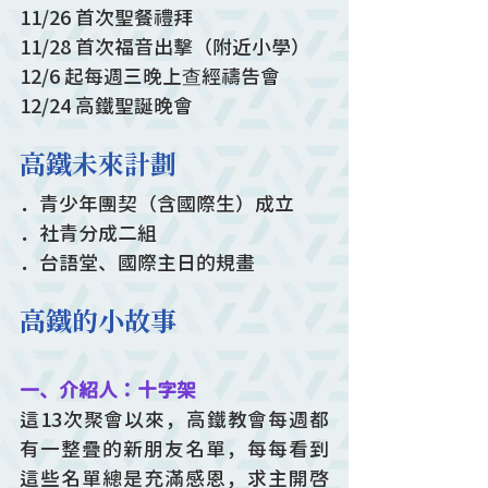
11/26 首次聖餐禮拜
11/28 首次福音出擊（附近小學）
12/6 起每週三晚上查經禱告會
12/24 高鐵聖誕晚會
高鐵未來計劃
．青少年團契（含國際生）成立
．社青分成二組
．台語堂、國際主日的規畫
高鐵的小故事
一、介紹人：十字架
這13次聚會以來，高鐵教會每週都
有一整疊的新朋友名單，每每看到
這些名單總是充滿感恩，求主開啓