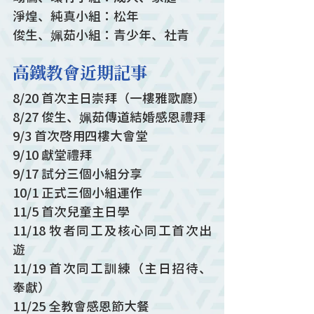
淨煌、純真小組：松年
俊生、姵茹小組：青少年、社青
高鐵教會近期記事
8/20 首次主日崇拜（一樓雅歌廳）
8/27 俊生、姵茹傳道結婚感恩禮拜
9/3 首次啓用四樓大會堂
9/10 獻堂禮拜
9/17 試分三個小組分享
10/1 正式三個小組運作
11/5 首次兒童主日學
11/18 牧者同工及核心同工首次出
遊
11/19 首次同工訓練（主日招待、
奉獻）
11/25 全教會感恩節大餐