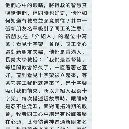
他們心中的眼睛，將得救的智慧賞
賜給他們，但同時也好奇，他們如
何知道有教會並願意前往？其中一
張新朋友名單吸引了同工的注意，
新朋友在「介紹人」的欄位中寫
著：看見十字架。會後，同工關心
這對新朋友夫婦，他們是香港人，
長榮大學教授：「我們是基督徒，
等這間教會好久了，一直看著它蓋
好，直到看見十字架被立起來，等
著它完工我們就進來了，是十字架
吸引我們前來，所以介紹人我寫十
字架」每次描述這故事時，眼眶總
是忍不住泛淚，面對開拓時期的教
會，牧者同工心中總是有份戰兢壓
在心頭，此時彷彿神透過新朋友名