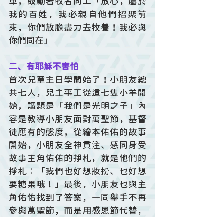
單，鼓勵著牧者同工「放心，屬於
我的百姓，我必親自他們招聚前
來，你們放膽盡力去牧養！我必與
你們同在」
二、有耶穌不害怕
首次兒童主日學開始了！小朋友總
共七人，兒主事工從這七隻小羊開
始，講題是「我們是光明之子」內
容是教導小朋友面對萬聖節，基督
徒應有的態度，從繪本佑佑的故事
開始，小朋友全神貫注、感同身受
故事主角佑佑的掙札，就是他們的
掙札：「我們也好想妝扮、也好想
要糖果哦！」最後，小朋友也與主
角佑佑找到了答案，一同舉手不再
參與萬聖節，而是用感恩節代替，