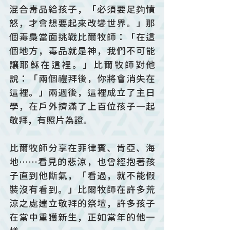
混合毒品給孩子，「必須要足夠憤
怒，才會想要起來改變世界。」那
個毒梟當面挑戰比爾牧師：「在這
個地方，毒品就是神，我們不可能
讓耶穌在這裡。」比爾牧師對他
說：「兩個禮拜後，你將會消失在
這裡。」兩週後，這裡成立了主日
學，在戶外擠滿了上百位孩子一起
敬拜，有照片為證。
比爾牧師分享在菲律賓、肯亞、海
地……看見的悲涼，也曾經抱著孩
子直到他斷氣，「看過，就不能假
裝沒有看到。」比爾牧師在許多荒
涼之處建立敬拜的祭壇，許多孩子
在當中重獲新生，正如當年的他一