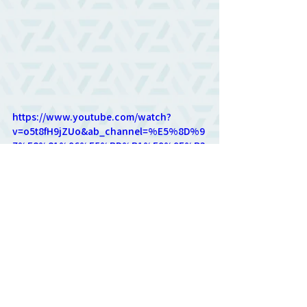
https://www.youtube.com/watch?
v=o5t8fH9jZUo&ab_channel=%E5%8D%9
7%E8%81%96%E5%BD%B1%E9%9F%B3
教會消息