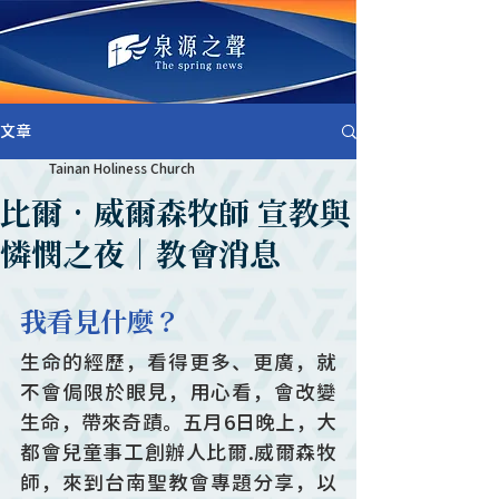
文章
Tainan Holiness Church
比爾‧威爾森牧師 宣教與
憐憫之夜｜教會消息
我看見什麼？
生命的經歷，看得更多、更廣，就
不會侷限於眼見，用心看，會改變
生命，帶來奇蹟。五月6日晚上，大
都會兒童事工創辦人比爾.威爾森牧
師，來到台南聖教會專題分享，以