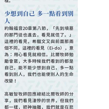
樣。
少想到自己 多一點看到別
人
約翰福音20章第八節，「先到墳墓
的那門徒也進去，看見就信了。」
這裡的看見，希臘文又與前面那兩
個不同，這裡的看見（Ei-do），意
為：用心看見就相信。比爾牧師勉
勵會眾，大多時候我們看到的都是
自己，能不能少想到自己，多一點
看到別人，我們也能使別人的生命
改變！
高敏智牧師回應總結比爾牧師的分
享，我們看見淒慘的世界，但我們
都一樣，把神抽離，我們就是在悲