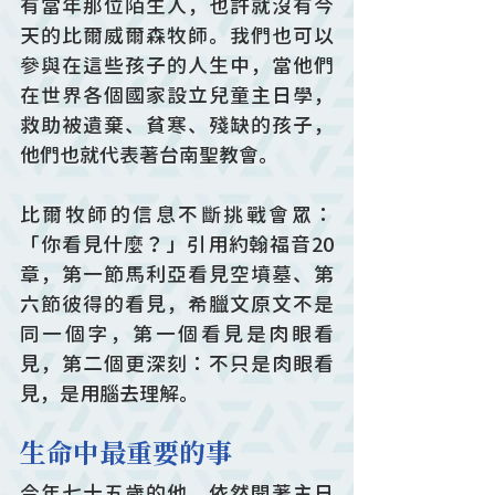
有當年那位陌生人，也許就沒有今
天的比爾威爾森牧師。我們也可以
參與在這些孩子的人生中，當他們
在世界各個國家設立兒童主日學，
救助被遺棄、貧寒、殘缺的孩子，
他們也就代表著台南聖教會。
比爾牧師的信息不斷挑戰會眾：
「你看見什麼？」引用約翰福音20
章，第一節馬利亞看見空墳墓、第
六節彼得的看見，希臘文原文不是
同一個字，第一個看見是肉眼看
見，第二個更深刻：不只是肉眼看
見，是用腦去理解。
生命中最重要的事
今年七十五歲的他，依然開著主日