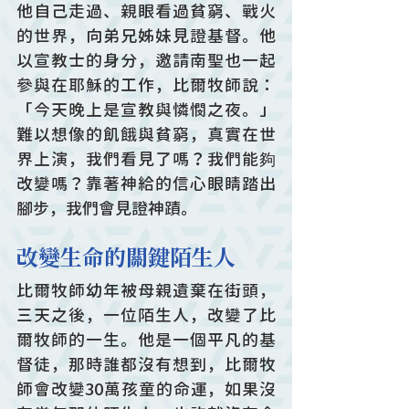
他自己走過、親眼看過貧窮、戰火
的世界，向弟兄姊妹見證基督。他
以宣教士的身分，邀請南聖也一起
參與在耶穌的工作，比爾牧師說：
「今天晚上是宣教與憐憫之夜。」
難以想像的飢餓與貧窮，真實在世
界上演，我們看見了嗎？我們能夠
改變嗎？靠著神給的信心眼睛踏出
腳步，我們會見證神蹟。
改變生命的關鍵陌生人
比爾牧師幼年被母親遺棄在街頭，
三天之後，一位陌生人，改變了比
爾牧師的一生。他是一個平凡的基
督徒，那時誰都沒有想到，比爾牧
師會改變30萬孩童的命運，如果沒