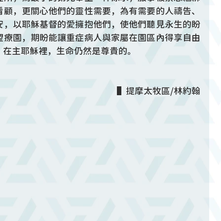
看顧，更關心他們的靈性需要，為有需要的人禱告、
安，以耶穌基督的愛擁抱他們，使他們聽見永生的盼
望療園，期盼能讓重症病人與家屬在園區內得享自由
，在主耶穌裡，生命仍然是尊貴的。
▌提摩太牧區/林約翰