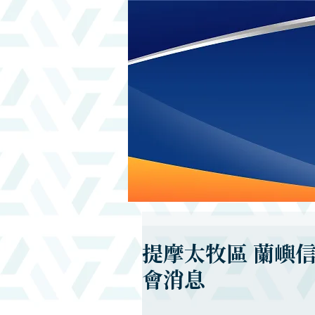
提摩太牧區 蘭嶼
會消息