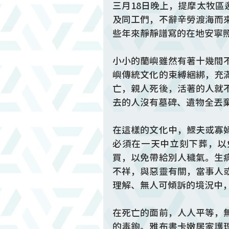
三月18日晚上，提摩太牧
及同工們，不辭辛勞渡海而
些年來靜靜譜寫的在地安寧
小小的蘭嶼雖然有著十幾間
嶼傳統文化的束縛綑綁，充
亡，親人死後，活著的人就
去的人沒有墓碑、遺物全丟
在這樣的文化中，鰥夫或寡
必須在一天中立刻下葬，以
買，以免帶給別人穢氣。生
不祥，與惡靈有關，當事人
理解、無人可傾訴的境況中
在死亡的面前，人人平等，
的毒鉤。雅布書卡嫩居家護