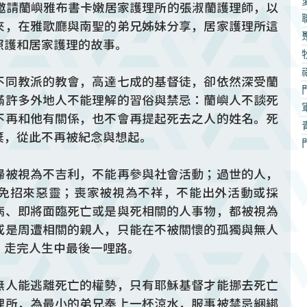
區邀請蘭嶼雅布書卡嫩居家護理所的張淑蘭護理師，以
來，在雅歌廳與南聖的弟兄姊妹分享，居家護理所這
照護和居家護理的故事。
不同教派的教會，高達七成的基督徒，卻依然深受蘭
滿許多外地人不能理解的習俗與禁忌：蘭嶼人不談死
不再和他有關係，也不會再提起死去之人的姓名。死
棄，從此不再被紀念與想起。
婦被視為不吉利，不能再參與社會活動；過世的人，
免招來惡靈；喪家被視為不祥，不能出外活動或採
病、即將面臨死亡或是與死相關的人事物，都被視為
或是周遭相關的親人，只能在不被關懷的孤獨與無人
，走完人生中最後一哩路。
無人能逃離死亡的權勢，只有耶穌基督才能挪去死亡
理所，為最小的弟兄奉上一杯涼水，服事被禁忌綑綁