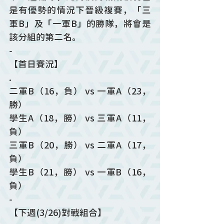
是有優勢的情況下晉級複賽，「三
軍B」及「一軍B」的勝隊，將會是
該分組的第二名。
-
【首日賽況】
.
二軍B（16，負） vs 一軍A（23，
勝）
學生A（18，勝） vs 三軍A（11，
負）
三軍B（20，勝） vs 二軍A（17，
負）
學生B（21，勝） vs 一軍B（16，
負）
-
【下週(3/26)對戰組合】