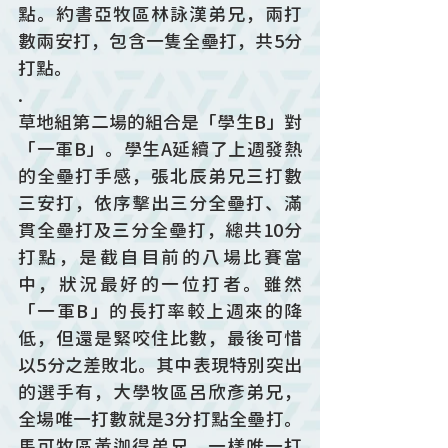
點。約書亞牧區林詠漢弟兄，兩打
數兩安打，包含一隻全壘打，共5分
打點。
.
草地組第二場的組合是「學生B」對
「一軍B」。學生A延續了上週發熱
的全壘打手感，張北辰弟兄三打數
三安打，依序擊出三分全壘打、滿
貫全壘打及三分全壘打，總共10分
打點，是截自目前的八場比賽當
中，狀況最好的一位打者。雖然
「一軍B」的長打率較上週來的降
低，但還是緊咬住比數，最後可惜
以5分之差敗北。其中表現特別突出
的選手有，大學牧區呂欣彥弟兄，
全場唯一打數就是3分打點全壘打。
馬可牧區黃迦得弟兄，一樣唯一打