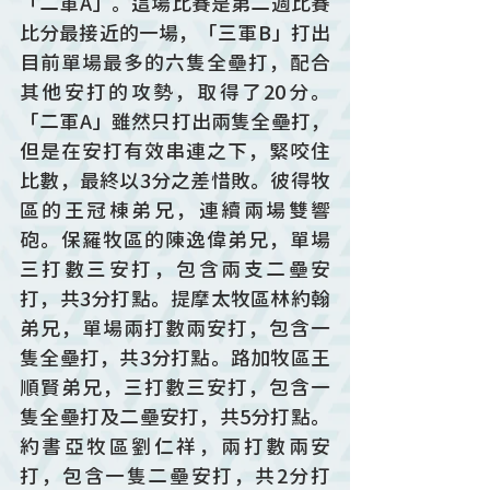
「二軍A」。這場比賽是第二週比賽
比分最接近的一場，「三軍B」打出
目前單場最多的六隻全壘打，配合
其他安打的攻勢，取得了20分。
「二軍A」雖然只打出兩隻全壘打，
但是在安打有效串連之下，緊咬住
比數，最終以3分之差惜敗。彼得牧
區的王冠棟弟兄，連續兩場雙響
砲。保羅牧區的陳逸偉弟兄，單場
三打數三安打，包含兩支二壘安
打，共3分打點。提摩太牧區林約翰
弟兄，單場兩打數兩安打，包含一
隻全壘打，共3分打點。路加牧區王
順賢弟兄，三打數三安打，包含一
隻全壘打及二壘安打，共5分打點。
約書亞牧區劉仁祥，兩打數兩安
打，包含一隻二壘安打，共2分打