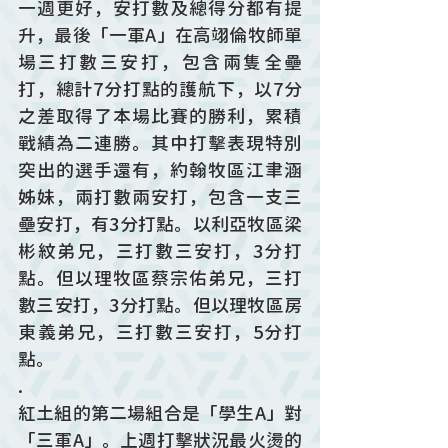
一週更好，安打數及總得分都有提
升，最後「一軍A」在高翊倫牧師單
場三打數三安打，包含兩隻全壘
打，總計7分打點的護航下，以7分
之差取得了本場比賽的勝利，累積
戰績為二連勝。其中打擊表現特別
突出的選手還有，約翰牧區江聿涵
姊妹，兩打數兩安打，包含一支三
壘安打，有3分打點。以利亞牧區梁
彬紋弟兄，三打數三安打，3分打
點。但以理牧區蔡宗佑弟兄，三打
數三安打，3分打點。但以理牧區房
東義弟兄，三打數三安打，5分打
點。
.
紅土組的第二場組合是「學生A」對
「三軍A」。上週打擊狀況最火燙的