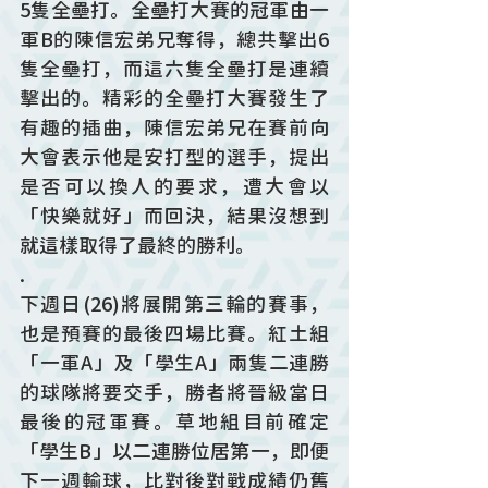
5隻全壘打。全壘打大賽的冠軍由一
軍B的陳信宏弟兄奪得，總共擊出6
隻全壘打，而這六隻全壘打是連續
擊出的。精彩的全壘打大賽發生了
有趣的插曲，陳信宏弟兄在賽前向
大會表示他是安打型的選手，提出
是否可以換人的要求，遭大會以
「快樂就好」而回決，結果沒想到
就這樣取得了最終的勝利。
.
下週日(26)將展開第三輪的賽事，
也是預賽的最後四場比賽。紅土組
「一軍A」及「學生A」兩隻二連勝
的球隊將要交手，勝者將晉級當日
最後的冠軍賽。草地組目前確定
「學生B」以二連勝位居第一，即便
下一週輸球，比對後對戰成績仍舊