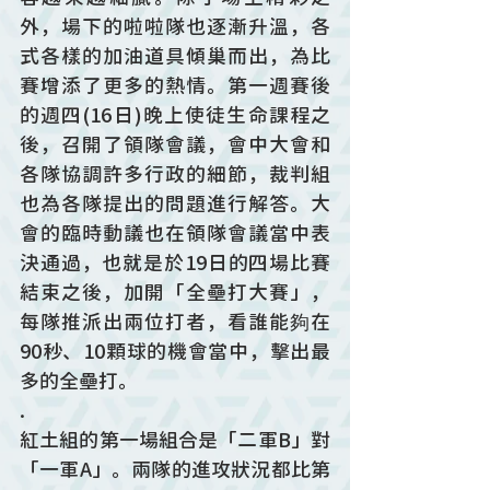
外，場下的啦啦隊也逐漸升溫，各
式各樣的加油道具傾巢而出，為比
賽增添了更多的熱情。第一週賽後
的週四(16日)晚上使徒生命課程之
後，召開了領隊會議，會中大會和
各隊協調許多行政的細節，裁判組
也為各隊提出的問題進行解答。大
會的臨時動議也在領隊會議當中表
決通過，也就是於19日的四場比賽
結束之後，加開「全壘打大賽」，
每隊推派出兩位打者，看誰能夠在
90秒、10顆球的機會當中，擊出最
多的全壘打。
.
紅土組的第一場組合是「二軍B」對
「一軍A」。兩隊的進攻狀況都比第