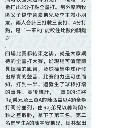
數打出3分打點全壘打。另外摩西牧
區父子檔李晉豪弟兄及李主讚小朋
友，兩人合計三打數三安打，4分打
點，是「一軍B」能咬住比數的關鍵
之一。
.
四場比賽都結束之後，就是大家期
待的全壘打大賽，從現場可清楚聽
見揮棒的風聲，及球棒集中球所發
出厚實的聲音，比賽的力道可想而
知，打到一半，還發生了球棒打壞
的事件。賽後統計，一軍B的洋將
Raj弟兄及三軍A的陳弘益以4顆全壘
打同分並列，由Raj弟兄以總時間5
秒之差取勝，拿下了第三名。第二
名是學生A的陳宇安弟兄，總共擊出