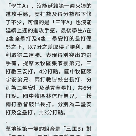
「學生A」，沒能延續第一週火燙的
進攻手感，安打數及得分數都下修
了不少，可惜的是「三軍A」也沒能
延續上週的進攻手感，最後學生A在
2隻全壘打及4隻二壘安打的長打優
勢之下，以7分之差取得了勝利，順
利取得二連勝。表現得別突出的選
手有，提摩太牧區張家豪弟兄，三
打數三安打，4分打點。國中牧區陳
宇安弟兄，兩打數皆敲出長打，分
別為二壘安打及滿貫全壘打，共6分
打點。國中牧區林信珩弟兄，一樣
兩打數皆敲出長打，分別為二壘安
打及全壘打，共3分打點。
.
草地組第一場的組合是「三軍B」對