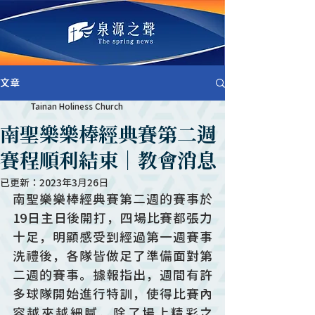
文章
Tainan Holiness Church
南聖樂樂棒經典賽第二週
賽程順利結束│教會消息
已更新：
2023年3月26日
南聖樂樂棒經典賽第二週的賽事於
19日主日後開打，四場比賽都張力
十足，明顯感受到經過第一週賽事
洗禮後，各隊皆做足了準備面對第
二週的賽事。據報指出，週間有許
多球隊開始進行特訓，使得比賽內
容越來越細膩。除了場上精彩之