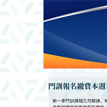
門訓報名繳費本週
新一季門訓課程三月開課，