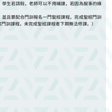
，學生若請假，老師可以不用補課，若因為服事的緣
，並且要配合門訓報名一門聖經課程，完成聖經門訓
經門訓課程，未完成聖經課程者下期無法修課。）
。