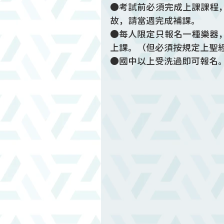
●考試前必須完成上課課程
故，請當週完成補課。
●每人限定只報名一種樂器
上課。（但必須按規定上聖
●國中以上受洗過即可報名