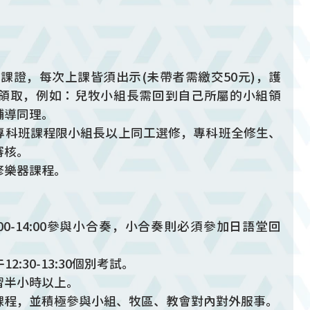
課證，每次上課皆須出示(未帶者需繳交50元)，護
領取，例如：兒牧小組長需回到自己所屬的小組領
輔導同理。
專科班課程限小組長以上同工選修，專科班全修生、
審核。
修樂器課程。
3:00-14:00參與小合奏，小合奏則必須參加日語堂回
2:30-13:30個別考試。
習半小時以上。
課程，並積極參與小組、牧區、教會對內對外服事。