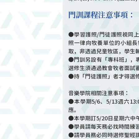
門訓課程注意事項：
●學習護照/門徒護照視同上
照一律向牧養單位的小組長
取，非透過兒童牧區，學生
●門訓另設有「專科班」，
選修生須通過教會牧者面試
●持「門徒護照」者才得選
音樂學院相關注意事項：
●本學期5/6、5/13週六1
應。
●本學期訂5/20日星期六中午1
●學員請每天務必找時間練
●請學員務必同時選修聖經