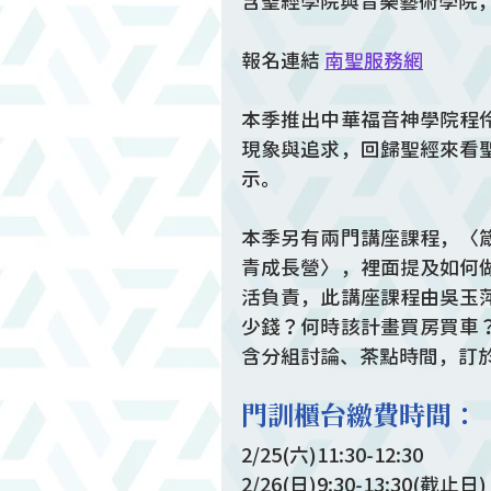
含聖經學院與音樂藝術學院
報名連結 
南聖服務網
本季推出中華福音神學院程
現象與追求，回歸聖經來看
示。
本季另有兩門講座課程，〈
青成長營〉，裡面提及如何
活負責，此講座課程由吳玉
少錢？何時該計畫買房買車
含分組討論、茶點時間，訂於4
門訓櫃台繳費時間：
2/25(六)11:30-12:30
2/26(日)9:30-13:30(截止日)