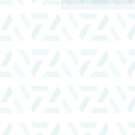
第二梯次短宣綜合報導｜教