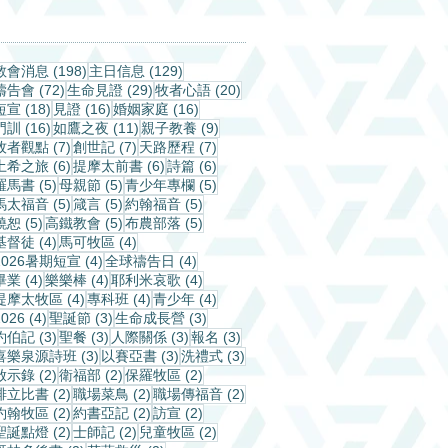
198 篇文章
129 篇文章
教會消息
(198)
主日信息
(129)
72 篇文章
29 篇文章
20 篇文章
禱告會
(72)
生命見證
(29)
牧者心語
(20)
18 篇文章
16 篇文章
16 篇文章
短宣
(18)
見證
(16)
婚姻家庭
(16)
16 篇文章
11 篇文章
9 篇文章
門訓
(16)
如鷹之夜
(11)
親子教養
(9)
7 篇文章
7 篇文章
7 篇文章
牧者觀點
(7)
創世記
(7)
天路歷程
(7)
6 篇文章
6 篇文章
6 篇文章
土希之旅
(6)
提摩太前書
(6)
詩篇
(6)
5 篇文章
5 篇文章
5 篇文章
羅馬書
(5)
母親節
(5)
青少年專欄
(5)
5 篇文章
5 篇文章
5 篇文章
馬太福音
(5)
箴言
(5)
約翰福音
(5)
5 篇文章
5 篇文章
5 篇文章
饒恕
(5)
高鐵教會
(5)
布農部落
(5)
4 篇文章
4 篇文章
基督徒
(4)
馬可牧區
(4)
4 篇文章
4 篇文章
2026暑期短宣
(4)
全球禱告日
(4)
4 篇文章
4 篇文章
4 篇文章
畢業
(4)
樂樂棒
(4)
耶利米哀歌
(4)
4 篇文章
4 篇文章
4 篇文章
提摩太牧區
(4)
專科班
(4)
青少年
(4)
4 篇文章
3 篇文章
3 篇文章
2026
(4)
聖誕節
(3)
生命成長營
(3)
3 篇文章
3 篇文章
3 篇文章
3 篇文章
約伯記
(3)
聖餐
(3)
人際關係
(3)
報名
(3)
3 篇文章
3 篇文章
3 篇文章
喜樂泉源詩班
(3)
以賽亞書
(3)
洗禮式
(3)
2 篇文章
2 篇文章
2 篇文章
啟示錄
(2)
衛福部
(2)
保羅牧區
(2)
2 篇文章
2 篇文章
2 篇文章
腓立比書
(2)
職場菜鳥
(2)
職場傳福音
(2)
2 篇文章
2 篇文章
2 篇文章
約翰牧區
(2)
約書亞記
(2)
訪宣
(2)
2 篇文章
2 篇文章
2 篇文章
聖誕點燈
(2)
士師記
(2)
兒童牧區
(2)