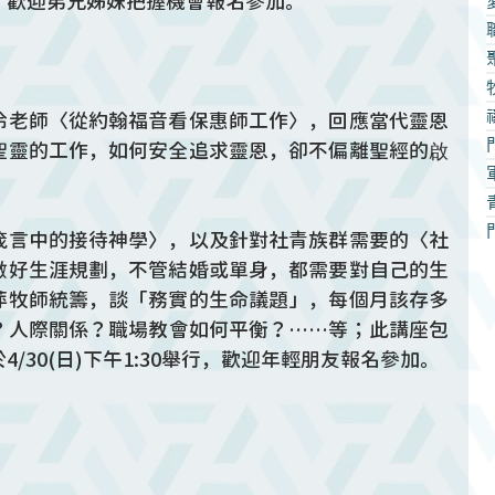
，歡迎弟兄姊妹把握機會報名參加。
伶老師〈從約翰福音看保惠師工作〉，回應當代靈恩
聖靈的工作，如何安全追求靈恩，卻不偏離聖經的啟
箴言中的接待神學〉，以及針對社青族群需要的〈社
做好生涯規劃，不管結婚或單身，都需要對自己的生
萍牧師統籌，談「務實的生命議題」，每個月該存多
？人際關係？職場教會如何平衡？……等；此講座包
/30(日)下午1:30舉行，歡迎年輕朋友報名參加。