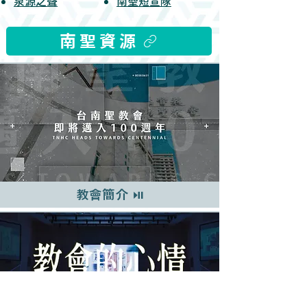
泉源之聲
南聖短宣隊
南 聖 資 源
教會簡介 ⏯︎