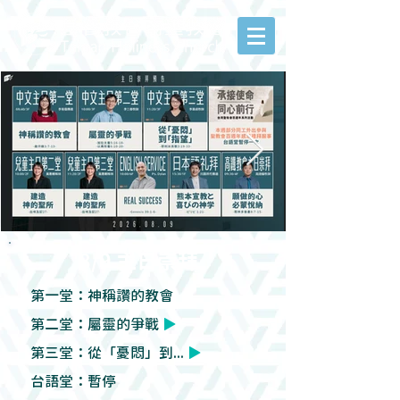
8/9 主日崇拜
第一堂：神稱讚的教會
第二堂：屬靈的爭戰
▶
第三堂：從「憂悶」到...
▶
台語堂：暫停