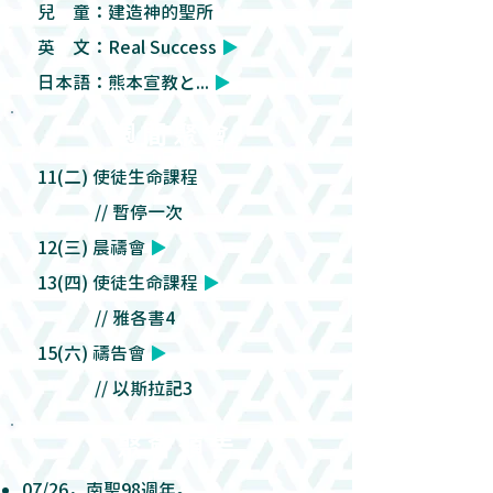
兒 童：建造神的聖所
英 文：Real Success
▶
日本語：熊本宣教と...
▶
週 間 聚 會
11(二) 使徒生命課程
// 暫停一次
12(三) 晨禱會
▶
13(四) 使徒生命課程
▶
// 雅各書4
15(六) 禱告會
▶
// 以斯拉記3
聚 會 預 告
07/26，南聖98週年。