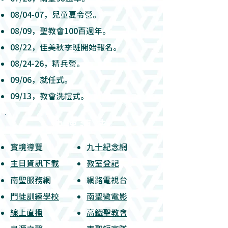
08/04-07，兒童夏令營。
08/09，聖教會100百週年。
08/22，佳美秋季班開始報名。
08/24-26，精兵營。
09/06，就任式。
09/13，教會洗禮式。
快 速 連 結
實境導覽
九十紀念網
​主日資訊下載
教室登記
南聖服務網
網路電視台
​門徒訓練學校
南聖微電影
線上直播
高鐵聖教會