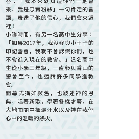
答：「我本來就知道你們一定會
來，我是忠實粉絲」一句肯定的言
語，表達了他的信心，我們會來這
裡！
小隊時間，有另一名高中生分享：
「如果2017年，我沒參與小王子的
印記營會，我就不會認識你們，也
不會進入現在的教會。」這名高中
生從小學三年級，一直參與香山的
營會至今，也邀請許多同學進教
會。
開幕式猶如敍舊，也敍述神的恩
典，唱著新歌，學著各樣才藝，在
大地闖關中揮灑汗水以及神在我們
心中的溫暖的熱火。