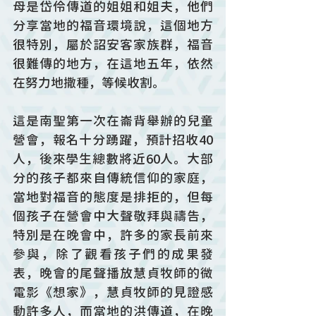
母是岱伶傳道的姐姐和姐夫，他們
分享當地的福音環境說，這個地方
很特別，屬於詔安客家族群，福音
很難傳的地方，在這地五年，依然
在努力地撒種，等候收割。
這是南聖第一次在崙背舉辦的兒童
營會，報名十分踴躍，預計招收40
人，後來學生總數將近60人。大部
分的孩子都來自傳統信仰的家庭，
當地對福音的態度是排拒的，但每
個孩子在營會中大聲敬拜與禱告，
特別是在晚會中，許多的家長前來
參與，除了觀看孩子們的成果發
表，晚會的尾聲播放慧貞牧師的微
電影《想家》，慧貞牧師的見證感
動許多人，而當地的洪傳道，在晚