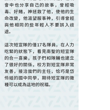
會中也分享自己的故事，曾經吸
毒、好賭，神拯救了他，使他的生
命改變，他渴望服事神，引導曾經
與他相同的些年輕人不要誤入歧
途。
這次短宣隊的僅17名隊員，在人力
吃緊的狀態下，看見南聖的短宣隊
的合一喜樂，孩子們和隊輔也建立
了很好的關係，校方對短宣隊非常
友善，接洽我們的主任，恰巧是岱
伶姐的國中同學，期待短宣隊的撒
種可以成為這地的祝福。