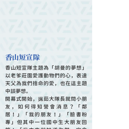
香山短宣隊
香山短宣隊主題為「胡曼的夢想」
以老爹莊園愛護動物們的心，表達
天父為我們捨命的愛，也在這主題
中談夢想。
開幕式開始，姵茹大隊長就問小朋
友，如何得知營會消息？「鄰
居！」「我的朋友！」「臉書粉
專」但其中一位國中生大朋友回