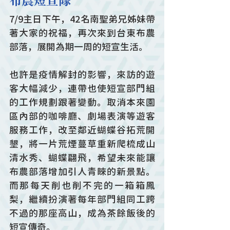
布農短宣隊
7/9主日下午，42名南聖弟兄姊妹帶
著大家的祝福，再次來到台東布農
部落，展開為期一周的短宣生活。
也許是疫情解封的影響，來訪的遊
客大幅減少，連帶也使短宣部門組
的工作規劃跟著變動。取消本來園
區內部的咖啡廳、劇場表演等遊客
服務工作，改至鄰近蝴蝶谷拓荒開
墾，將一片荒煙蔓草重新爬梳成山
清水秀、蝴蝶翩飛，希望未來能讓
布農部落增加引人青睞的新景點。
而那每天削也削不完的一箱箱鳳
梨，繼續扮演著每年部門組同工跨
不過的那座高山，成為茶餘飯後的
短宣傳奇。