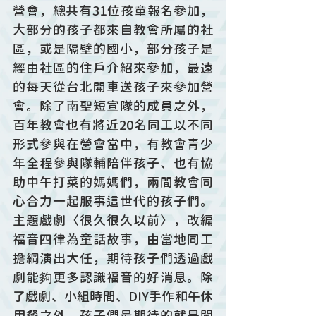
營會，總共有31位孩童報名參加，
大部分的孩子都來自教會所屬的社
區，或是隔壁的國小，部分孩子是
經由社區的住戶介紹來參加，最遠
的每天從台北開車送孩子來參加營
會。除了南聖短宣隊的成員之外，
百年教會也有將近20名同工以不同
形式參與在營會當中，有教會青少
年全程參與隊輔陪伴孩子、也有協
助中午打菜的媽媽們，兩間教會同
心合力一起服事這世代的孩子們。
主題戲劇〈很久很久以前〉，改編
福音四律為童話故事，由當地同工
擔綱演出大任，期待孩子們透過戲
劇能夠更多認識福音的好消息。除
了戲劇、小組時間、DIY手作和午休
用餐之外，孩子們最期待的就是闖