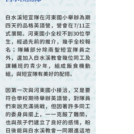
白水溪短宣隊在河東國小舉辦為期
四天的品格英語營，營會在7/11正
式展開。河東國小全校不到30位學
生，經過先前的推介，幾乎全校報
名；隊輔部分除南聖短宣隊員之
外，還加入白水溪教會幾位同工及
課輔班的青少年，組成飯食機動
組，與短宣隊有美好的配搭。
因第一次與河東國小接洽，又是要
符合學校期待舉辦英語營，對隊員
們來說充滿挑戰，但因著許多同工
的委身與擺上，一一克服了難關，
也與孩子們建立了良好的感情，盼
日後能與白水溪教會一同跟進這地