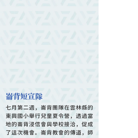
崙背短宣隊
七月第二週，崙背團隊在雲林縣的
東興國小舉行兒童夏令營，透過當
地的崙背浸信會與學校接洽，促成
了這次機會。崙背教會的傳道，師