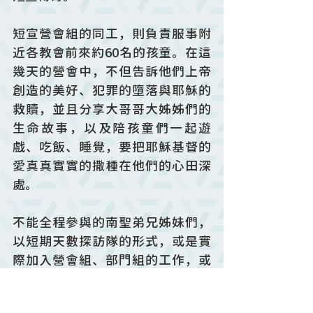
短宣營會組的同工，則負責服事附
近各教會前來約60名的孩童。在這
幾天的營會中，不但告訴他們上帝
創造的美好、犯罪的墮落與耶穌的
救贖，並且分享大哥哥大姊姊們的
生命故事，以及陪孩童們一起遊
戲、吃飯、睡覺，要把耶穌基督的
愛真真實實的撒種在他們的心田深
處。
不能全程參與的南聖弟兄姊妹們，
以短期天數探訪隊的形式，或是實
際加入營會組、部門組的工作，或
是帶來各樣慰問物資，都給予布農
短宣隊極大的支持與鼓勵。當我們