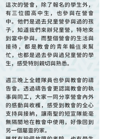
這次的營會，除了報名的學生外，
有三位國高中生，也參與在營會
中。他們是過去兒童營參與過的孩
子，知道我們來辦兒童營，特地來
到當中參與。而整個營會的生活與
接待，都是教會的青年輪值來幫
忙，也都是過去參與過兒童營的學
生，感受特別親切與熟悉。
週三晚上全體隊員也參與教會的禱
告會。透過禱告會更認識教會的執
事與同工，大家一同分享營會內外
的感動與收穫，感受到教會的全心
支持與接納，讓南聖的短宣隊能毫
無隔閡地在教會中使用，好像回到
另一個屬靈的家。
雖然有設備故障的考驗，也有學生