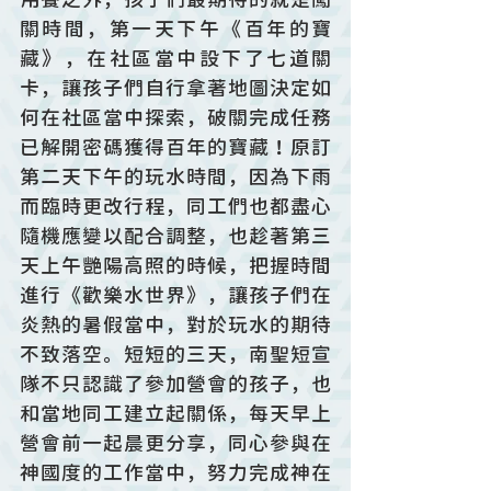
關時間，第一天下午《百年的寶
藏》，在社區當中設下了七道關
卡，讓孩子們自行拿著地圖決定如
何在社區當中探索，破關完成任務
已解開密碼獲得百年的寶藏！原訂
第二天下午的玩水時間，因為下雨
而臨時更改行程，同工們也都盡心
隨機應變以配合調整，也趁著第三
天上午艷陽高照的時候，把握時間
進行《歡樂水世界》，讓孩子們在
炎熱的暑假當中，對於玩水的期待
不致落空。短短的三天，南聖短宣
隊不只認識了參加營會的孩子，也
和當地同工建立起關係，每天早上
營會前一起晨更分享，同心參與在
神國度的工作當中，努力完成神在