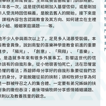
亞廳舉辦生命成長營。生命成長營由教會門訓部規劃，
半年各一次，這是提供給剛加入基督信仰，或是剛加
新人受洗時因信稱義，是脫去舊人的開始，接下來是
；課程內容包含認識教會及其方向、如何建立在主裡
與小組、婚姻家庭議題……等。
中也不少人參與兩次以上了，足見多人渴慕受裝備，本
與教會異像，說到南聖的喜樂神學是教會前進的重要
進步，「陽光」、「創意」、「飛翔」、「喜樂」、
，是造就多年來有很多外展事工、影響這世代的信
命該有的自我形象，從小他很害怕死亡，活在恐懼當
恐懼的看法；燕碧師母分享好的自我形象要從我們怎
女的身分，才能脫離從前的挾制；頌和牧師分享為何
是一群被呼召之人的集合體、一定要有弟兄姊妹的扶
對象的撒但吞沒；最後翊倫牧師分享感情婚姻議題、
原則以及教養孩童的觀念。