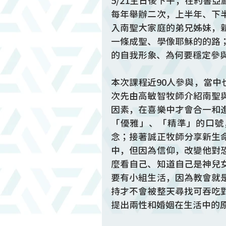
5/21主日後下午，在約書
每年舉辦二次，上半年、下
入南聖大家庭的弟兄姊妹，
一條成聖、學像耶穌的的路
的自我形象、為何要穩定參
本次課程近90人參與，當
次先由高敏智牧師介紹南聖
因素，在喜樂中才會合一和
「優雅」、「精準」的口號
念；接著誠正牧師分享新生
中，但因為信仰，改變他對
麼看自己、知道自己是神兒
要有小組生活，因為教會就
持才不會被整天尋找可吞吃
提出兩性和婚姻在生活中的