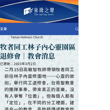
文章
Tainan Holiness Church
牧者同工林子內心靈園區
退修會｜教會消息
已更新：
2023年3月2日
二月15日高敏智牧師帶領牧者同工
前往林子內靈修園地──心靈的故
鄉，舉行同工退修會，台南聖教會
的團隊事奉，帶來真正的喜樂，沒
有人爭奪「位置」，但每個人都有
「定位」，在不同的分工裡面，建
造合一的教會。高牧師傳遞教會牧