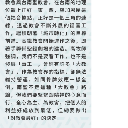
教會與台南聖教會，在台南的地理
位置上正好一東一西，與加恩屋這
個福音據點，正好是一個三角的連
線，透過教會不斷外展的福音工
作，繼續朝著「城市轉化」的目標
前進。高鐵教會開始運作之後，即
著手籌備聖經劇場的建造。高牧師
強調，我們不是要看工作，也不是
發展「事工」，曾經有許多「大教
會」，作為教會界的指標，卻無法
維持營運，如同骨牌效應一樣全
倒，南聖不走這種「大教會」路
線，但我們要緊緊跟隨神的心意而
行，全心為主、為教會，把個人的
利益好處放到最低，但總要做出
「對教會最好」的決定。