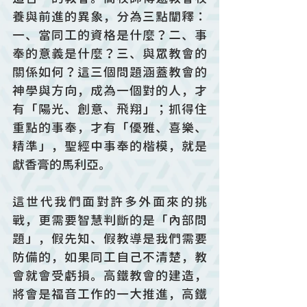
養與前進的異象，分為三點闡釋：
一、當同工的資格是什麼？二、事
奉的意義是什麼？三、與眾教會的
關係如何？這三個問題涵蓋教會的
神學與方向，成為一個對的人，才
有「陽光、創意、飛翔」；抓得住
重點的事奉，才有「優雅、喜樂、
精準」，聖經中事奉的楷模，就是
獻香膏的馬利亞。
這世代我們面對許多外面來的挑
戰，更需要智慧判斷的是「內部問
題」，假先知、假教導是我們需要
防備的，如果同工自己不清楚，教
會就會受虧損。高鐵教會的建造，
將會是福音工作的一大推進，高鐵