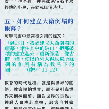
者……神不要，神興起某個名不見
經傳的小民，來勸戒這個時代。
五、如何建立大衛倒塌的
帳幕？
阿摩司書中最常被引用的經文：
「到那日，我必建立大衛倒塌的
帳幕，堵住其中的破口，把那破
壞的建立起來，重新修造，像古
時一樣，使以色列人得以東所餘
剩的和所有稱為我名下的
國……」（摩9：11-12）
教會的時代危機，就是與世界的關
係，教會懼怕世界，而不是引導世
界來到神面前，面對世界的責難，
神職人員噤若寒蟬，教會自甘墮