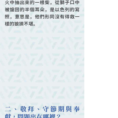
火中抽出來的一根柴，從獅子口中
被搶回的半個耳朵，是以色列的寫
照，意思是，他們形同沒有得救一
樣的狼狽不堪。
二、敬拜、守節期與奉
獻，問題出在哪裡？