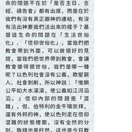
命的問題不在於「是否主日、查
經、禱告會」都有出席，而是在於
我們有沒有真正跟神的連結，有沒
有活出神要我們活出來的樣子？基
督徒生命的問題在「生活世俗
化」、「信仰世俗化」，當我們把
教會帶到外面，可以做很好的見
證，當我們把世界帶到教會，會讓
教會變得很世俗，我們是哪一種
呢？以色列社會沒有公義，欺壓窮
人、社會剝削，所以神說：「惟願
公平如大水滾滾，使公義如江河滔
滔。」信仰內部的問題是「混
雜」，但、伯特利的金牛犢崇拜，
還有外邦的神，使以色列走在信仰
混雜的狀態裡面，沒有全然的分
別，敬拜也是枉然，這也是今日教