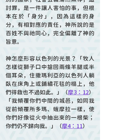
討罪，是一件讓人害怕的事，但根
本在於「身分」，因為這樣的身
分，有相對應的責任，神所說的是
百姓不與祂同心，完全偏離了神的
旨意。
神怎麼形容以色列的光景？「牧人
怎樣從獅子口中搶回兩條羊腿或半
個耳朵，住撒瑪利亞的以色列人躺
臥在床角上或鋪繡花毯的榻上，他
們得救也不過如此。」（
摩3：12
）
「我傾覆你們中間的城邑，如同我
從前傾覆所多瑪、蛾摩拉一樣，使
你們好像從火中抽出來的一根柴；
你們仍不歸向我。」（
摩4：11
）