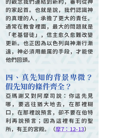
的觀念我們連結到新約，審判從神
的家起首。也就是說，我們認識神
的真理的人，承擔了更大的責任。
通常在教會裡面，最大的問題就是
「老基督徒」，信主愈久愈難改變
更新。也正因為以色列與神漸行漸
遠，神必須用嚴厲的手段，才能使
他們回頭。
四、真先知的背景卑微？
假先知的條件齊全？
亞瑪謝又對阿摩司說：你這先見
哪，要逃往猶大地去，在那裡糊
口，在那裡說預言，卻不要在伯特
利再說預言；因為這裡有王的聖
所，有王的宮殿。（
摩7：12-13
）