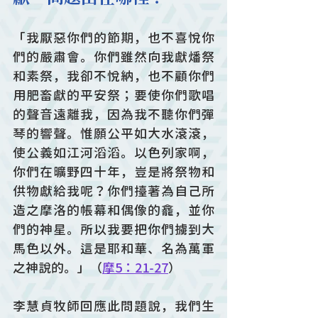
「我厭惡你們的節期，也不喜悅你
們的嚴肅會。你們雖然向我獻燔祭
和素祭，我卻不悅納，也不顧你們
用肥畜獻的平安祭；要使你們歌唱
的聲音遠離我，因為我不聽你們彈
琴的響聲。惟願公平如大水滾滾，
使公義如江河滔滔。以色列家啊，
你們在曠野四十年，豈是將祭物和
供物獻給我呢？你們擡著為自己所
造之摩洛的帳幕和偶像的龕，並你
們的神星。所以我要把你們擄到大
馬色以外。這是耶和華、名為萬軍
之神說的。」（
摩5：21-27
）
李慧貞牧師回應此問題說，我們生