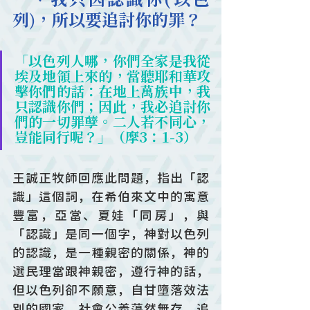
一、我只因認識你(以色
列)，所以要追討你的罪？
「以色列人哪，你們全家是我從
埃及地領上來的，當聽耶和華攻
擊你們的話：在地上萬族中，我
只認識你們；因此，我必追討你
們的一切罪孽。二人若不同心，
豈能同行呢？」（摩3：1-3）
王誠正牧師回應此問題，指出「認
識」這個詞，在希伯來文中的寓意
豐富，亞當、夏娃「同房」，與
「認識」是同一個字，神對以色列
的認識，是一種親密的關係，神的
選民理當跟神親密，遵行神的話，
但以色列卻不願意，自甘墮落效法
別的國家，社會公義蕩然無存，追