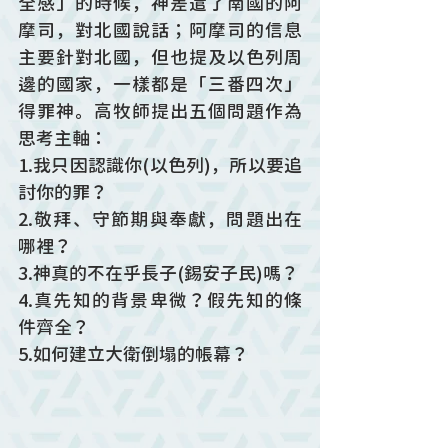
全感」的時候，神差遣了南國的阿
摩司，對北國說話；阿摩司的信息
主要針對北國，但也提及以色列周
邊的國家，一樣都是「三番四次」
得罪神。高牧師提出五個問題作為
思考主軸：
1.我只因認識你(以色列)，所以要追
討你的罪？
2.敬拜、守節期與奉獻，問題出在
哪裡？
3.神真的不在乎長子(錫安子民)嗎？
4.真先知的背景卑微？假先知的條
件齊全？
5.如何建立大衛倒塌的帳幕？