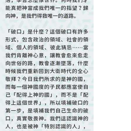
落，學習怎麼像世界。何時我們才
能真把神當成我們唯一的指望？歸
向神，是我們得救唯一的道路。
「破口」是什麼？這個破口有許多
形式，包含政治的領域、社會的領
域、個人的領域、彼此猜忌……當
我們背離神心意，讓教會愈來愈走
向世俗的路，教會逐漸墜落，什麼
時候我們重新回到大衛時代的全心
敬拜？今日我們所求的是神的國，
而每一個神國度的子民都應當使自
己「配得上神的國」，而不是「配
得上這個世界」，所以填補破口的
第一步，是填補我們自己生命的破
口，真實敬畏神。我們這認識神的
人，也是被神「特別認識的人」，