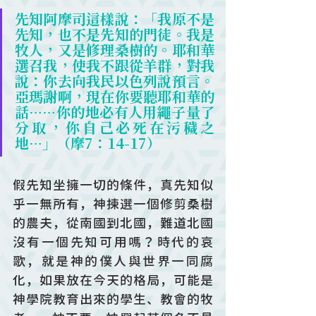
先知阿摩司這樣說：「我原不是
先知，也不是先知的門徒。我是
牧人，又是修理桑樹的。耶和華
選召我，使我不跟從羊群，對我
說：你去向我民以色列說預言。
亞瑪謝啊，現在你要聽耶和華的
話……你的地必有人用繩子量了
分取，你自己必死在污穢之
地…」（摩7：14-17）
假先知坐擁一切的條件，真先知似
乎一無所有，神揀選一個修剪桑樹
的農夫，從南國到北國，難道北國
沒有一個先知可用嗎？時代的哀
歌，就是神的僕人與世界一同腐
化，如果放在今天的格局，可能是
神學院教育出來的學生、教會的牧