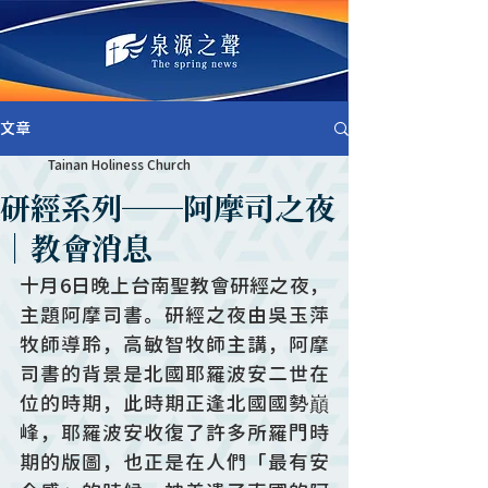
文章
Tainan Holiness Church
研經系列──阿摩司之夜
｜教會消息
十月6日晚上台南聖教會研經之夜，
主題阿摩司書。研經之夜由吳玉萍
牧師導聆，高敏智牧師主講，阿摩
司書的背景是北國耶羅波安二世在
位的時期，此時期正逢北國國勢巔
峰，耶羅波安收復了許多所羅門時
期的版圖，也正是在人們「最有安